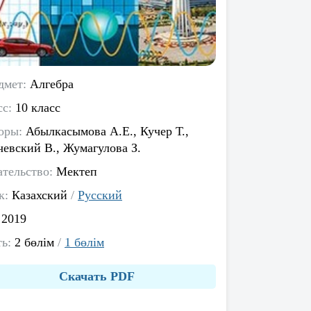
дмет:
Алгебра
сс:
10 класс
оры:
Абылкасымова А.Е., Кучер Т.,
чевский В., Жумагулова З.
ательство:
Мектеп
к:
Казахский
/
Русский
:
2019
ть:
2 бөлім
/
1 бөлім
Скачать PDF