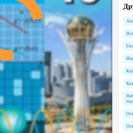
Др
Ан
Вс
Ге
Ин
Каз
Каз
Нач
по
Ос
Ос