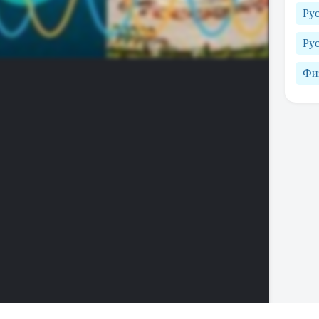
Рус
Рус
Фи