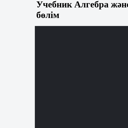
Учебник Алгебра және
бөлім