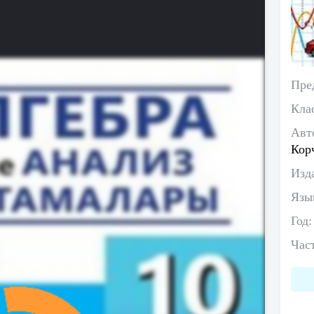
Пре
Кла
Авт
Кор
Изд
Язы
Год
Час