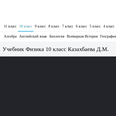
11 класс
10 класс
9 класс
8 класс
7 класс
6 класс
5 класс
4 класс
Алгебра
Английский язык
Биология
Всемирная История
Географи
Учебник Физика 10 класс Казахбаева Д.М.