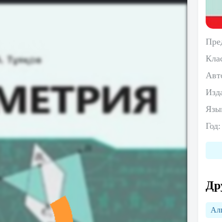
Пре
Кла
Авт
Изд
Язы
Год
Др
Ал