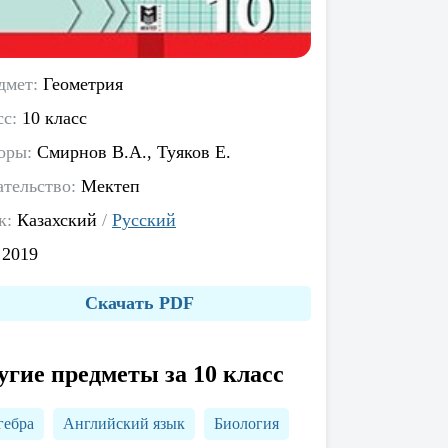
дмет:
Геометрия
сс:
10 класс
оры:
Смирнов В.А., Туяков Е.
ательство:
Мектеп
к:
Казахский
/
Русский
:
2019
Скачать PDF
угие предметы за 10 класс
гебра
Английский язык
Биология