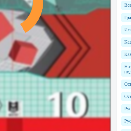
Вс
Гр
Ист
Ка
Каз
Нач
по
Ос
Ос
Рус
Рус