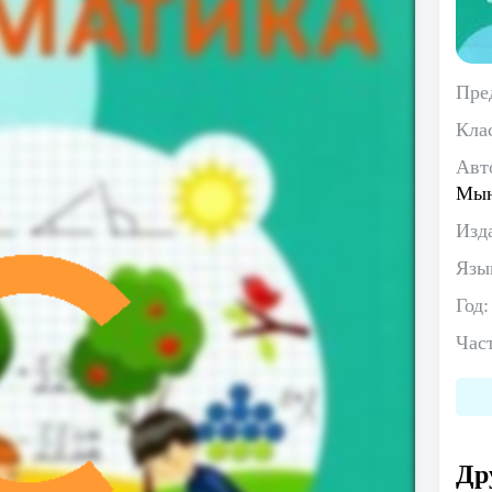
Пре
Кла
Авт
Мын
Изд
Язы
Год
Час
Др