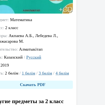
дмет:
Математика
сс:
2 класс
оры:
Акпаева А.Б., Лебедева Л.,
жасарова М.
ательство:
Алматыкітап
к:
Казахский
/
Русский
:
2019
ть:
2 бөлім
/
1 бөлім
/
3 бөлім
/
4 бөлім
Скачать PDF
угие предметы за 2 класс