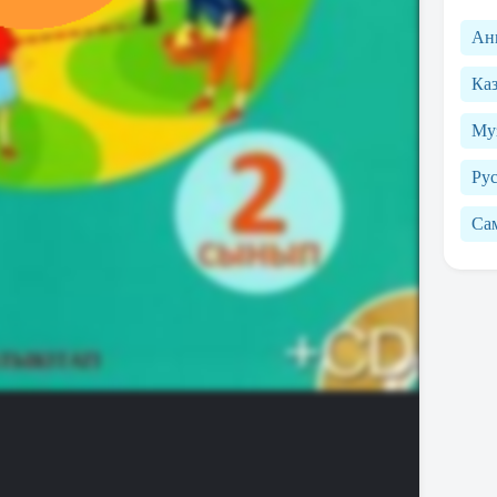
Ан
Каз
Му
Рус
Са