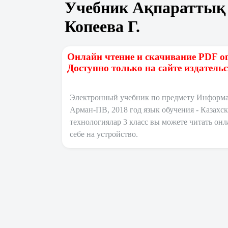
Учебник Ақпараттық 
Копеева Г.
Онлайн чтение и скачивание PDF о
Доступно только на сайте издатель
Электронный учебник по предмету Информати
Арман-ПВ, 2018 год язык обучения - Казах
технологиялар 3 класс вы можете читать онл
себе на устройство.