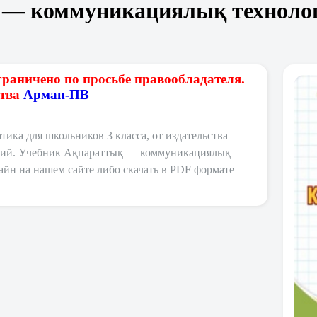
— коммуникациялық технолог
граничено по просьбе правообладателя.
ства
Арман-ПВ
ка для школьников 3 класса, от издательства
ский. Учебник Ақпараттық — коммуникациялық
айн на нашем сайте либо скачать в PDF формате