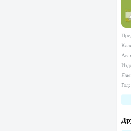
Пре
Кла
Авт
Изд
Язы
Год
Др