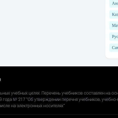
Ан
Каз
Ма
Рус
Са
ьных учебных целях. Перечень учебников составлен на о
19 года № 217 "Об утверждении перечня учебников, учебно
числе на электронных носителях"