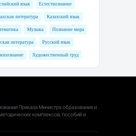
глийский язык
Естествознание
ахская литература
Казахский язык
тематика
Музыка
Познание мира
ская литература
Русский язык
мопознание
Художественный труд
сновании Приказа Министра образования и
-методических комплексов, пособий и