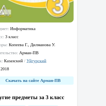
дмет:
Информатика
сс:
3 класс
оры:
Копеева Г., Дилманова У.
ательство:
Арман-ПВ
к:
Казахский
/
Уйгурский
:
2018
Скачать на сайте Арман-ПВ
угие предметы за 3 класс