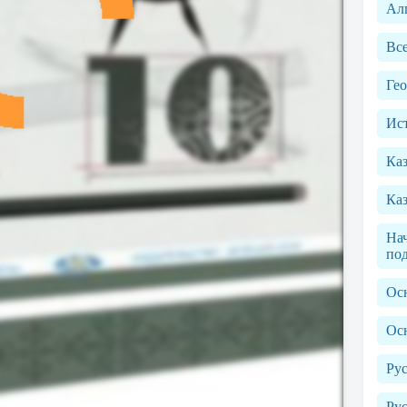
Ал
Вс
Ге
Ист
Ка
Каз
Нач
по
Ос
Ос
Рус
Рус