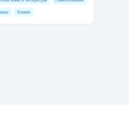
зика
Химия