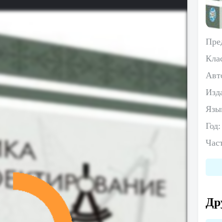
Пре
Кла
Авт
Изд
Язы
Год
Час
Др