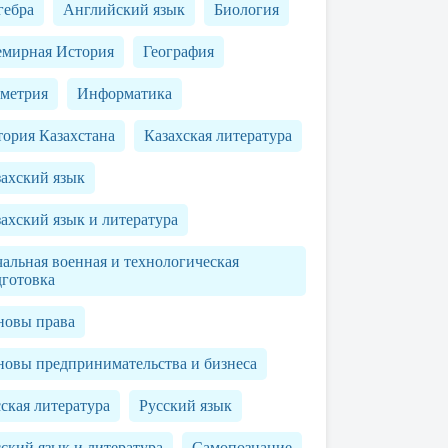
гебра
Английский язык
Биология
емирная История
География
ометрия
Информатика
ория Казахстана
Казахская литература
захский язык
ахский язык и литература
альная военная и технологическая
дготовка
новы права
новы предпринимательства и бизнеса
ская литература
Русский язык
ский язык и литература
Самопознание