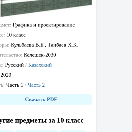
дмет:
Графика и проектирование
сс:
10 класс
оры:
Кульбаева В.Б., Танбаев Х.К.
ательство:
Келешек-2030
к:
Русский
/
Казахский
:
2020
ть:
Часть 1
/
Часть 2
Скачать PDF
угие предметы за 10 класс