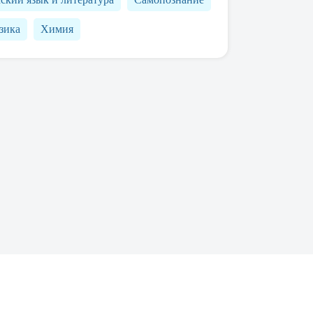
зика
Химия