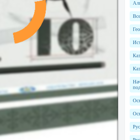
Ал
Вс
Ге
Ист
Ка
Каз
Нач
по
Ос
Ос
Рус
Рус