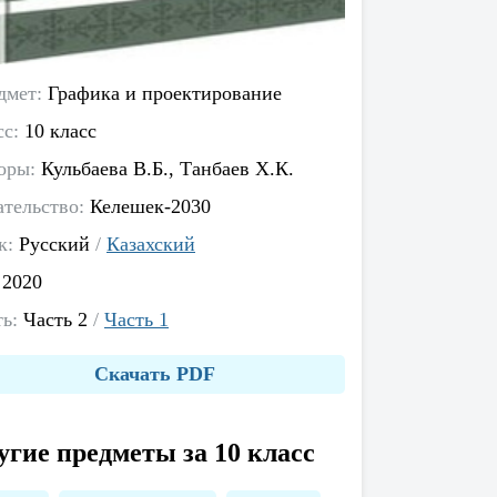
дмет:
Графика и проектирование
сс:
10 класс
оры:
Кульбаева В.Б., Танбаев Х.К.
ательство:
Келешек-2030
к:
Русский
/
Казахский
:
2020
ть:
Часть 2
/
Часть 1
Скачать PDF
угие предметы за 10 класс