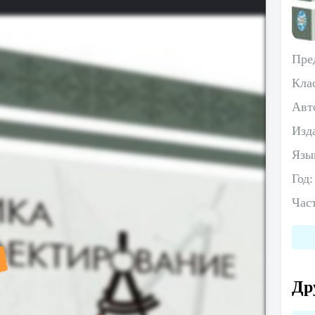
Пре
Кла
Авт
Изд
Язы
Год
Час
Др