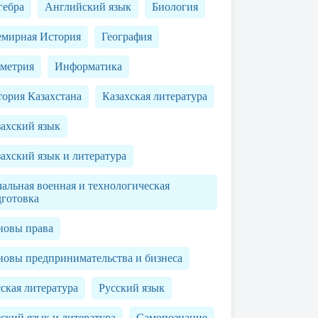
гебра
Английский язык
Биология
емирная История
География
ометрия
Информатика
ория Казахстана
Казахская литература
захский язык
ахский язык и литература
альная военная и технологическая
дготовка
новы права
новы предпринимательства и бизнеса
ская литература
Русский язык
ский язык и литература
Самопознание