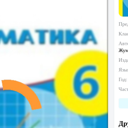
Пре
Кла
Авт
Жум
Изд
Язы
Год
Час
Др