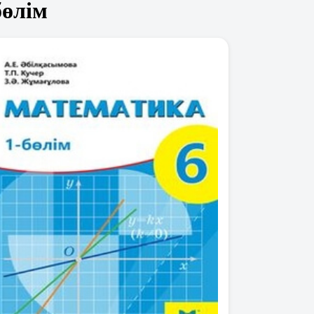
бөлім