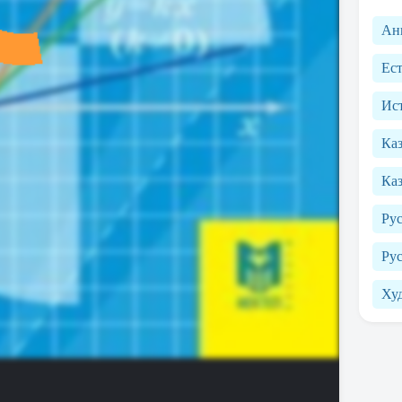
Ан
Ес
Ист
Ка
Каз
Рус
Рус
Ху