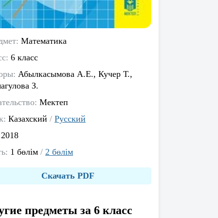
дмет:
Математика
сс:
6 класс
оры:
Абылкасымова А.Е., Кучер Т.,
агулова З.
ательство:
Мектеп
к:
Казахский
/
Русский
:
2018
ть:
1 бөлім
/
2 бөлім
Скачать PDF
угие предметы за 6 класс