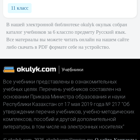
11 класс
В нашей электронной библиотеке okulyk окулык собран
каталог учебников за 6 класспо предмету Русский язык.
Все материалы вы можете читать онлайн на нашем сайте
либо скачать в PDF формате себе на устройство.
Все учебники представлены в ознакомительных
учебных целях. Перечень учебников составлен на
основании Приказа Министра образования и науки
Республики Казахстан от 17 мая 2019 года № 217 "Об
утверждении перечня учебников, учебно-методических
комплексов, пособий и другой дополнительной
литературы, в том числе на электронных носителях"
© okulyk.com, 2026
okulykcom@proton.me
О сайте
Контакты