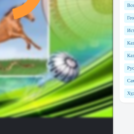
Вс
Ге
Ист
Ка
Каз
Рус
Са
Ху