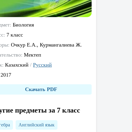
дмет:
Биология
сс:
7 класс
оры:
Очкур Е.А., Курмангалиева Ж.
ательство:
Мектеп
к:
Казахский
/
Русский
:
2017
Скачать PDF
угие предметы за 7 класс
гебра
Английский язык