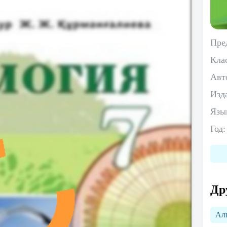
Пре
Кла
Авт
Изд
Язы
Год
Др
Ал