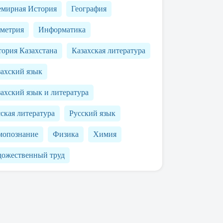
емирная История
География
ометрия
Информатика
ория Казахстана
Казахская литература
захский язык
ахский язык и литература
ская литература
Русский язык
мопознание
Физика
Химия
дожественный труд