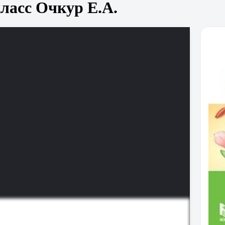
ласс Очкур Е.А.