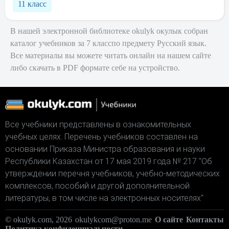
11 класс
В нашей электронной библиотеке okulyk окулык собран
каталог учебников за 7 класспо предмету Русский язык.
Все материалы вы можете читать онлайн на нашем сайте
либо скачать в PDF формате себе на устройство.
Все учебники представлены в ознакомительных
учебных целях. Перечень учебников составлен на
основании Приказа Министра образования и науки
Республики Казахстан от 17 мая 2019 года № 217 "Об
утверждении перечня учебников, учебно-методических
комплексов, пособий и другой дополнительной
литературы, в том числе на электронных носителях"
© okulyk.com, 2026
okulykcom@proton.me
О сайте
Контакты
Политика конфиденциальности