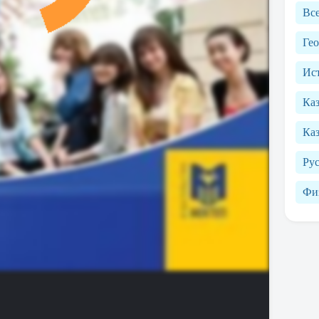
Вс
Ге
Ист
Ка
Каз
Рус
Фи