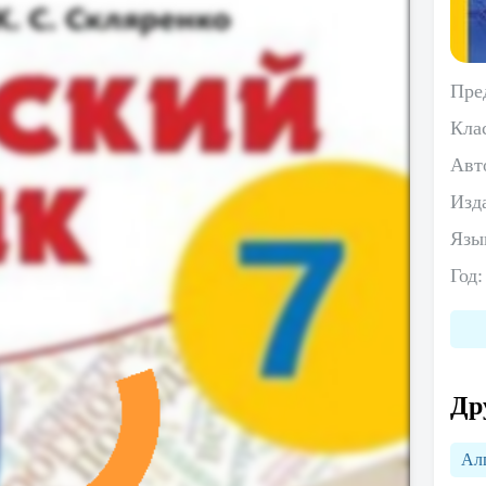
Пре
Кла
Авт
Изд
Язы
Год
Др
Ал