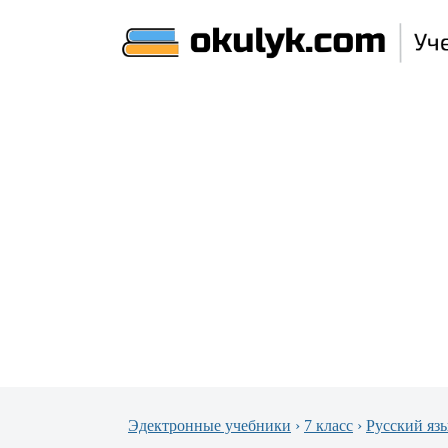
Эдектронные учебники
›
7 класс
›
Русский яз