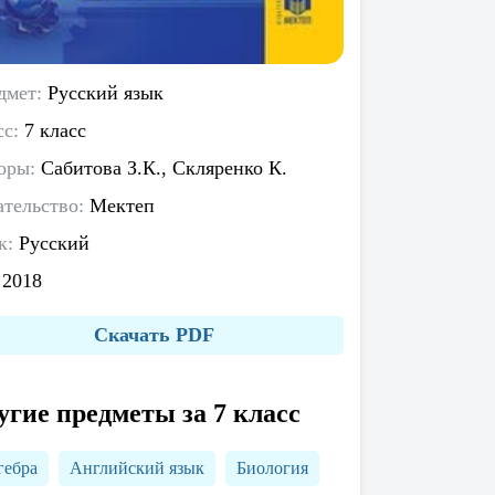
дмет:
Русский язык
сс:
7 класс
оры:
Сабитова З.К., Скляренко К.
ательство:
Мектеп
к:
Русский
:
2018
Скачать PDF
угие предметы за 7 класс
гебра
Английский язык
Биология