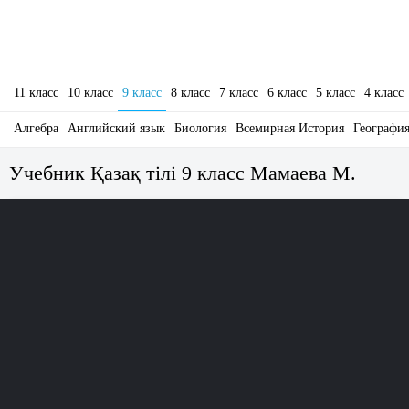
11 класс
10 класс
9 класс
8 класс
7 класс
6 класс
5 класс
4 класс
Алгебра
Английский язык
Биология
Всемирная История
Географи
Учебник Қазақ тілі 9 класс Мамаева М.